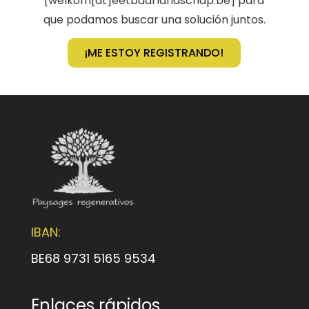
[welkom[at]eetbaarlandschap.be] para
que podamos buscar una solución juntos.
¡ME ESTOY REGISTRANDO!
IBAN:
BE68 9731 5165 9534
Enlaces rápidos