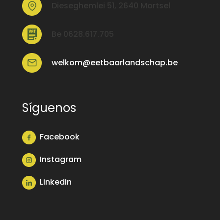
Dieseghemlei 51, 2640 Mortsel
Be 0628.617.705
welkom@eetbaarlandschap.be
Síguenos
Facebook
Instagram
Linkedin