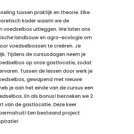
eling tussen praktijk en theorie. Elke
eoretisch kader waarin we de
n voedselbos uitleggen. We laten ons
opische landbouw en agro-ecologie om
oor voedselbossen te creëren. Je
tijk. Tijdens de cursusdagen neem je
voedselbos op onze gastlocatie, zodat
t ervaren. Tussen de lessen door werk je
 voedselbos, gewapend met nieuwe
 heb je aan het einde van de cursus een
edselbos. En als bonus! bezoeken we 2
t van de gastlocatie. Deze keer
permafruit! Een bestaand project
piratie!