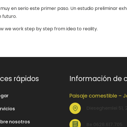
uy en serio este primer paso. Un estudio preliminar exh
 futuro.
how we work step by step from idea to reality.
ces rápidos
Información de 
Paisaje comestible – 
gar
Dieseghemlei 51, 
rvicios
bre nosotros
Be 0628.617.705