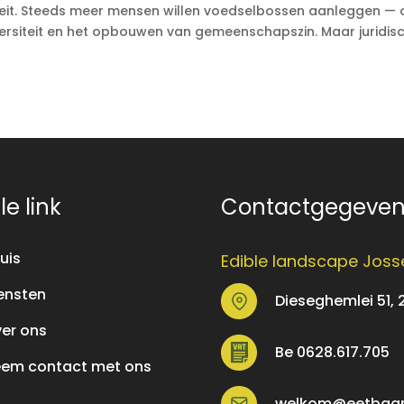
eit. Steeds meer mensen willen voedselbossen aanleggen — 
siteit en het opbouwen van gemeenschapszin. Maar juridisch
le link
Contactgegeve
uis
Edible landscape Joss
ensten
Dieseghemlei 51, 
er ons
Be 0628.617.705
em contact met ons
welkom@eetbaar