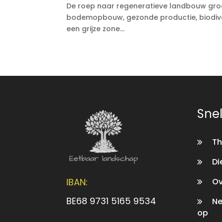
De roep naar regeneratieve landbouw gro
bodemopbouw, gezonde productie, biodiver
een grijze zone...
Snel
Th
Di
Ov
IBAN:
BE68 9731 5165 9534
Ne
op