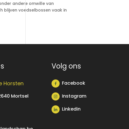
onder andere omwille van
 blijven voedselbossen vaak in
ns
Volg ons
e Horsten
Facebook
Instagram
2640 Mortsel
Linkedin
landschap.be